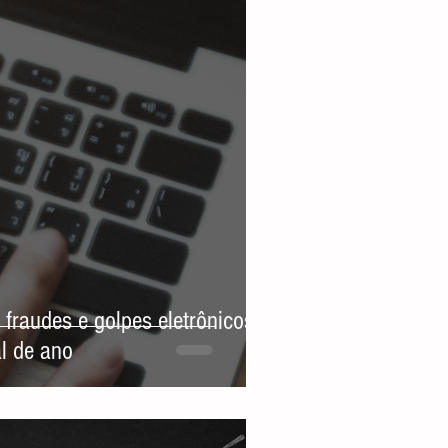
 fraudes e golpes eletrônicos
l de ano