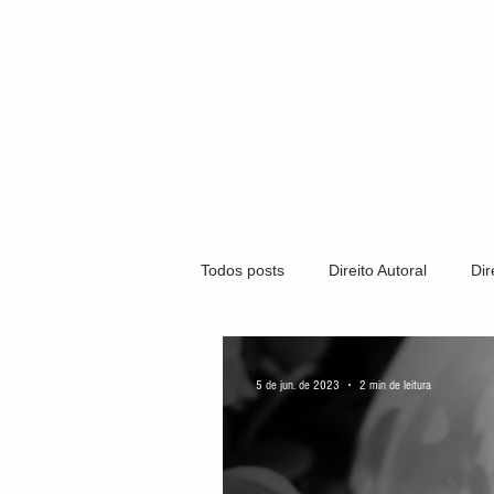
QUEM SOMO
Todos posts
Direito Autoral
Dir
Covid-19
Direito Médico
5 de jun. de 2023
2 min de leitura
Gestão Organizacional
Marca