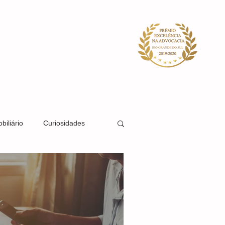
ACIDADE
SISTEMA
BLOG
biliário
Curiosidades
Direito Societário
Direito Previdenciário