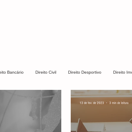
S
CLIENTES
ÁREAS DE ATUAÇÃO
CONTATO
PRIV
eito Bancário
Direito Civil
Direito Desportivo
Direito Imo
Direito Trabalhista
Direito de Trânsito
Direito Tributário
13 de fev. de 2023
3 min de leitura
s e Patentes
Notícias
LGPD
Direito Constitucional