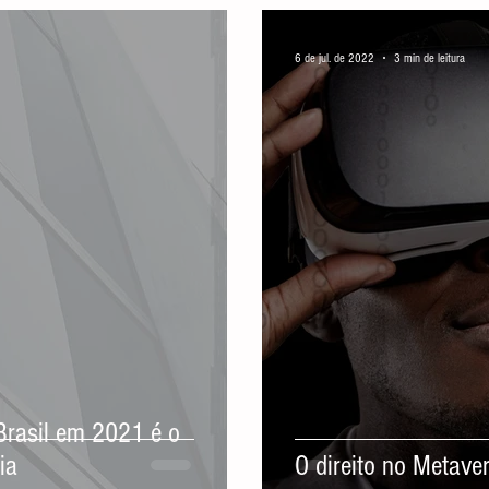
6 de jul. de 2022
3 min de leitura
Brasil em 2021 é o
ia
O direito no Metave