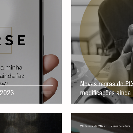
Novas regras do PI
 2023
modificações aind
28 de nov. de 2022
2 min de leitura