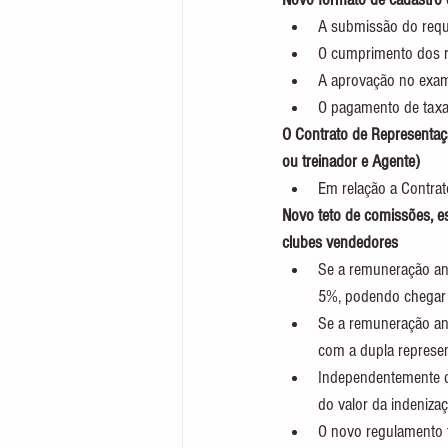
A submissão do reque
O cumprimento dos re
A aprovação no exam
O pagamento de taxa 
O Contrato de Representaçã
ou treinador e Agente)
Em relação a Contrat
Novo teto de comissões, es
clubes vendedores
Se a remuneração anu
5%, podendo chegar 
Se a remuneração anu
com a dupla represe
Independentemente d
do valor da indenizaç
O novo regulamento 