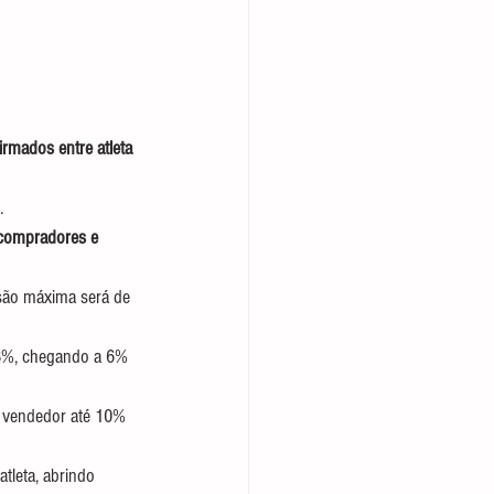
rmados entre atleta 
.
 compradores e 
são máxima será de 
 3%, chegando a 6% 
e vendedor até 10% 
leta, abrindo 