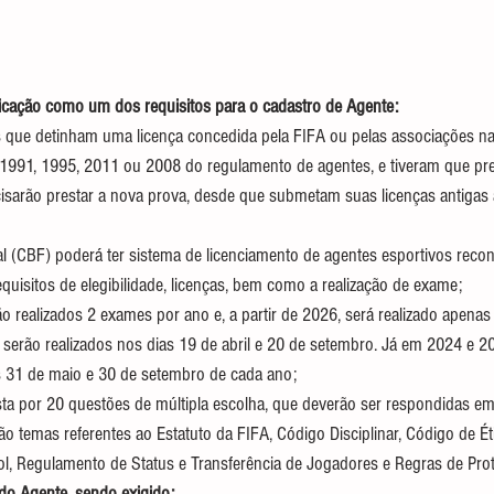
ficação como um dos requisitos para o cadastro de Agente:
s que detinham uma licença concedida pela FIFA ou pelas associações n
 1991, 1995, 2011 ou 2008 do regulamento de agentes, e tiveram que pr
cisarão prestar a nova prova, desde que submetam suas licenças antigas 
l (CBF) poderá ter sistema de licenciamento de agentes esportivos recon
quisitos de elegibilidade, licenças, bem como a realização de exame;
o realizados 2 exames por ano e, a partir de 2026, será realizado apenas
erão realizados nos dias 19 de abril e 20 de setembro. Já em 2024 e 2
s 31 de maio e 30 de setembro de cada ano;
a por 20 questões de múltipla escolha, que deverão ser respondidas em
o temas referentes ao Estatuto da FIFA, Código Disciplinar, Código de É
l, Regulamento de Status e Transferência de Jogadores e Regras de Pro
do Agente, sendo exigido: