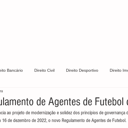
S
CLIENTES
ÁREAS DE ATUAÇÃO
CONTATO
PRIV
eito Bancário
Direito Civil
Direito Desportivo
Direito Imo
ura
Direito Trabalhista
Direito de Trânsito
Direito Tributário
lamento de Agentes de Futebol 
a ao projeto de modernização e solidez dos princípios de governança da
s e Patentes
Notícias
LGPD
Direito Constitucional
m 16 de dezembro de 2022, o novo Regulamento de Agentes de Futebol.