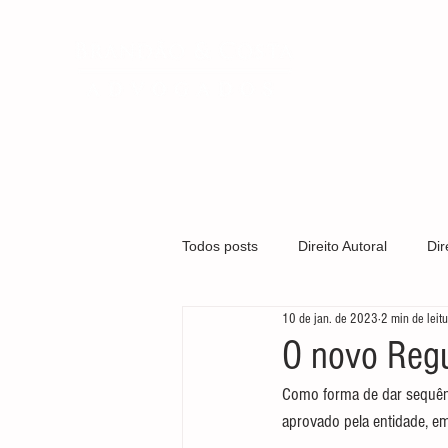
QUEM SOMO
Todos posts
Direito Autoral
Dir
10 de jan. de 2023
2 min de leit
Covid-19
Direito Médico
O novo Regu
Como forma de dar sequênci
Gestão Organizacional
Marca
aprovado pela entidade, e