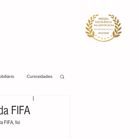
ACIDADE
SISTEMA
BLOG
biliário
Curiosidades
Direito Societário
da FIFA
 FIFA, foi 
Direito Previdenciário