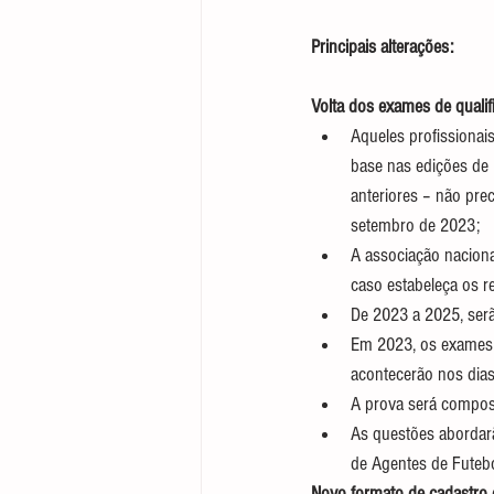
Principais alterações:
Volta dos exames de quali
Aqueles profissionai
base nas edições de
anteriores – não pre
setembro de 2023;
A associação naciona
caso estabeleça os re
De 2023 a 2025, serã
Em 2023, os exames s
acontecerão nos dia
A prova será compost
As questões abordarã
de Agentes de Futebo
Novo formato de cadastro 