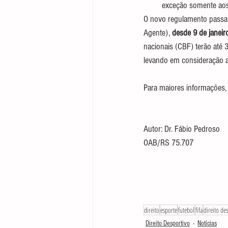
exceção somente aos 
O novo regulamento passará
Agente), 
desde 9 de janeir
nacionais (CBF) terão até
levando em consideração a
Para maiores informações,
Autor: Dr. Fábio Pedroso 
OAB/RS 75.707
direito
esporte
futebol
fifa
direito de
Direito Desportivo
Notícias