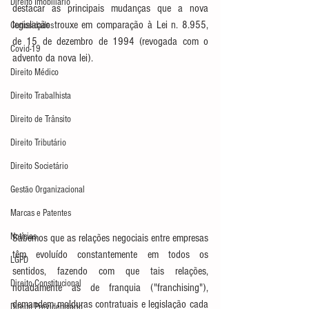
Direito Imobiliário
destacar as principais mudanças que a nova 
legislação trouxe em comparação à Lei n. 8.955, 
Curiosidades
de 15 de dezembro de 1994 (revogada com o 
Covid-19
advento da nova lei).
Direito Médico
Direito Trabalhista
Direito de Trânsito
Direito Tributário
Direito Societário
Gestão Organizacional
Marcas e Patentes
Notícias
Sabemos que as relações negociais entre empresas 
têm evoluído constantemente em todos os 
LGPD
sentidos, fazendo com que tais relações, 
Direito Constitucional
notadamente as de franquia ("franchising"), 
demandem molduras contratuais e legislação cada 
Direito Previdenciário