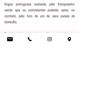
língua portuguesa custeada pelo franqueador, 
sendo que os contratantes poderão optar, no 
contrato, pelo foro de um de seus países de 
domicílio.
Por fim, é importante ressaltar que todos os 
contratos de franquia devem estar adequados às 
exigências da nova legislação, sob pena de, assim 
não sendo, serem impostas sanções às partes ou 
até mesmo de ser reconhecida a nulidade da 
referida avença.
Autor (a): Dr. Fábio Pedroso
Direito Societário
Direito Civil
Gestão Organizacional