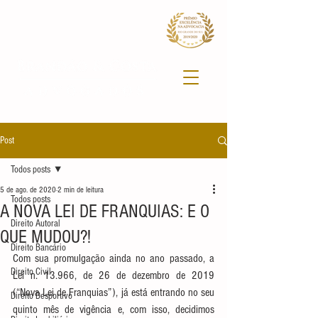
Post
Todos posts
5 de ago. de 2020
2 min de leitura
Todos posts
A NOVA LEI DE FRANQUIAS: E O
Direito Autoral
QUE MUDOU?!
Direito Bancário
Com sua promulgação ainda no ano passado, a 
Direito Civil
Lei n. 13.966, de 26 de dezembro de 2019 
(“Nova Lei de Franquias”), já está entrando no seu 
Direito Desportivo
quinto mês de vigência e, com isso, decidimos 