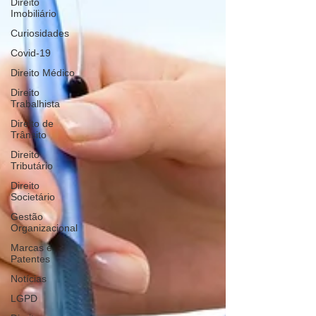
Direito
Imobiliário
Curiosidades
Covid-19
Direito Médico
Direito
Trabalhista
Direito de
Trânsito
Direito
Tributário
Direito
Societário
Gestão
Organizacional
Marcas e
Patentes
Notícias
LGPD