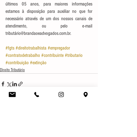
últimos 05 anos, para maiores informações 
estamos à disposição para auxiliar no que for 
necessário através de um dos nossos canais de 
atendimento, ou pelo e-mail 
tributário@brandaoeadvogados.com.br.
#fgts
#direitotrabalhista
#empregador
#contratodetrabalho
#contribuinte
#tributario
#contribuição
#extinção
Direito Tributário
Ver tudo
Posts recentes