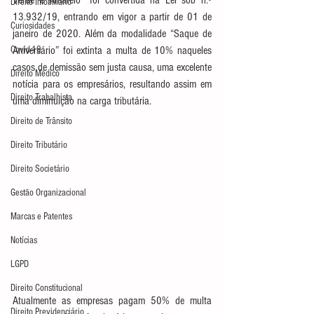
Verde e Amarelo” foi convertida na Lei sob n.º 
Direito Imobiliário
13.932/19, entrando em vigor a partir de 01 de 
Curiosidades
janeiro de 2020. Além da modalidade “Saque de 
Covid-19
Aniversário” foi extinta a multa de 10% naqueles 
casos de demissão sem justa causa, uma excelente 
Direito Médico
notícia para os empresários, resultando assim em 
Direito Trabalhista
uma diminuição na carga tributária.
Direito de Trânsito
Direito Tributário
Direito Societário
Gestão Organizacional
Marcas e Patentes
Notícias
LGPD
Direito Constitucional
Atualmente as empresas pagam 50% de multa 
Direito Previdenciário