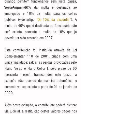
quando demitem funcionários sem justa causa, 
sendo que 40% da multa é destinada ao 
Direito Empresarial
empregado e 10% da multa para os cofres 
públicos (vide artigo 
“Os 10% da discórdia”
). A 
multa de 40% que é destinada ao funcionário não 
será extinta, somente a multa de 10% que já 
deveria ter sido cessada em 2007.
Esta contribuição foi instituída através da Lei 
Complementar 110 de 2001, criada com uma 
única finalidade: saldar as perdas provocadas pelo 
Plano Verão e Plano Collor I, pelo prazo de 60 
(sessenta meses), transcorridos este prazo, a 
extinção não ocorreu de maneira automática, e 
somente vai ser extinta a partir de 01 de janeiro de 
2020.
Além desta extinção, o contribuinte poderá pleitear 
via judicial, a restituição destes valores pagos nos 