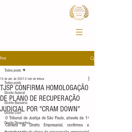
Post
Todos posts
13 de abr. de 2021
2 min de leitura
Todos posts
TJSP CONFIRMA HOMOLOGAÇÃO
Direito Autoral
DE PLANO DE RECUPERAÇÃO
Direito Bancário
JUDICIAL POR "CRAM DOWN"
Direito Civil
O Tribunal de Justiça de São Paulo, através da 1ª 
Direito Desportivo
Câmara de Direito Empresarial, confirmou a 