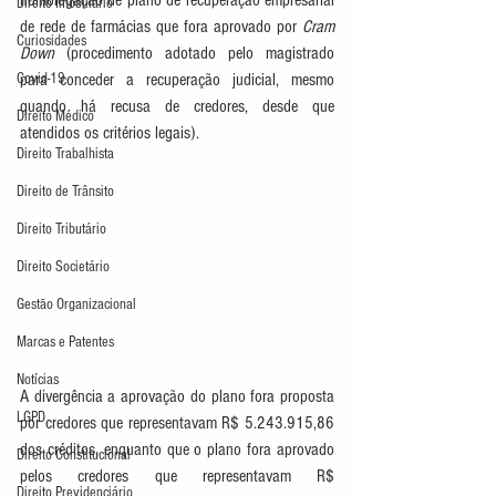
homologação de plano de recuperação empresarial 
Direito Imobiliário
de rede de farmácias que fora aprovado por 
Cram 
Curiosidades
Down
 (procedimento adotado pelo magistrado 
Covid-19
para conceder a recuperação judicial, mesmo 
quando há recusa de credores, desde que 
Direito Médico
atendidos os critérios legais).
Direito Trabalhista
Direito de Trânsito
Direito Tributário
Direito Societário
Gestão Organizacional
Marcas e Patentes
Notícias
A divergência a aprovação do plano fora proposta 
LGPD
por credores que representavam R$ 5.243.915,86 
dos créditos, enquanto que o plano fora aprovado 
Direito Constitucional
pelos credores que representavam R$ 
Direito Previdenciário