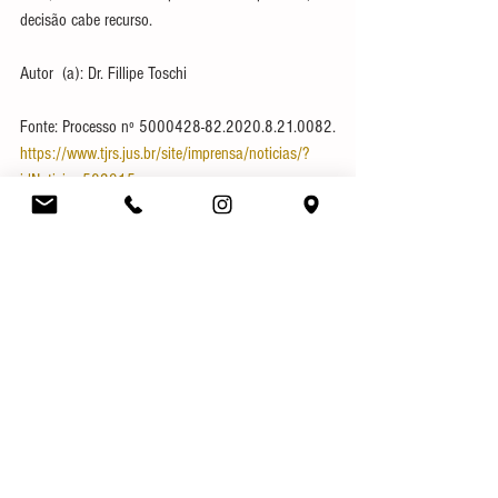
decisão cabe recurso.
Autor  (a): Dr. Fillipe Toschi
Fonte: Processo nº 5000428-82.2020.8.21.0082.
https://www.tjrs.jus.br/site/imprensa/noticias/?
idNoticia=502915
Curiosidades
Direito Civil
Notícias
Ver tudo
Posts recentes