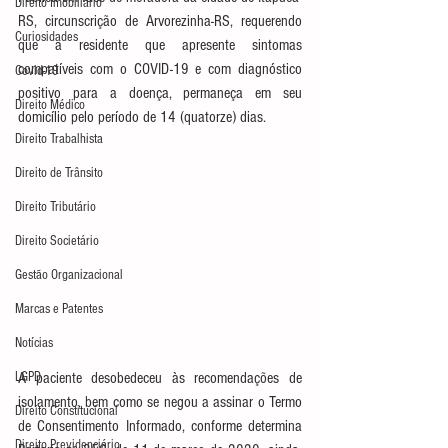
Direito Imobiliário
RS, circunscrição de Arvorezinha-RS, requerendo 
Curiosidades
que a residente que apresente sintomas 
compatíveis com o COVID-19 e com diagnóstico 
Covid-19
positivo para a doença, permaneça em seu 
Direito Médico
domicílio pelo período de 14 (quatorze) dias. 
Direito Trabalhista
Direito de Trânsito
Direito Tributário
Direito Societário
Gestão Organizacional
Marcas e Patentes
Notícias
LGPD
A paciente desobedeceu às recomendações de 
isolamento, bem como se negou a assinar o Termo 
Direito Constitucional
de Consentimento Informado, conforme determina 
Direito Previdenciário