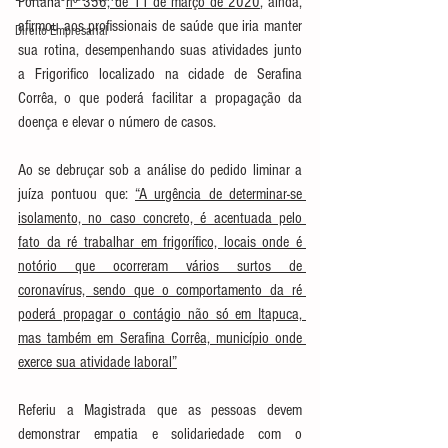
Portaria 
nº 356, de 11 de março de 2020
, ainda, 
afirmou aos profissionais de saúde que iria manter 
Direito Empresarial
sua rotina, desempenhando suas atividades junto 
a Frigorifico localizado na cidade de Serafina 
Corrêa, o que poderá facilitar a propagação da 
doença e elevar o número de casos.
Ao se debruçar sob a análise do pedido liminar a 
juíza pontuou que: 
“A urgência de determinar-se 
isolamento, no caso concreto, é acentuada pelo 
fato da ré trabalhar em frigorífico, locais onde é 
notório que ocorreram vários surtos de 
coronavírus, sendo que o comportamento da ré 
poderá propagar o contágio não só em Itapuca, 
mas também em Serafina Corrêa, município onde 
exerce sua atividade laboral”
Referiu a Magistrada que as pessoas devem 
demonstrar empatia e solidariedade com o 