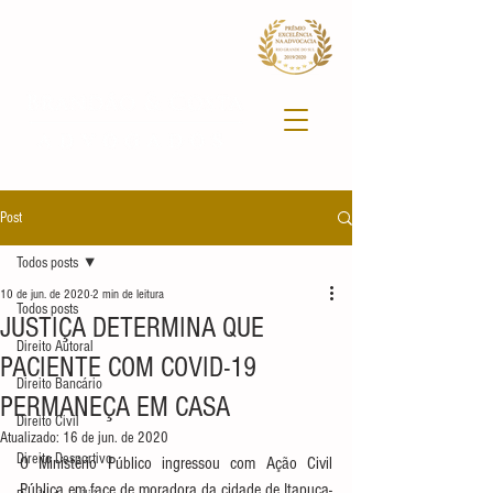
Post
Todos posts
10 de jun. de 2020
2 min de leitura
Todos posts
JUSTIÇA DETERMINA QUE
Direito Autoral
PACIENTE COM COVID-19
Direito Bancário
PERMANEÇA EM CASA
Direito Civil
Atualizado:
16 de jun. de 2020
Direito Desportivo
O Ministério Público ingressou com Ação Civil 
Pública em face de moradora da cidade de Itapuca-