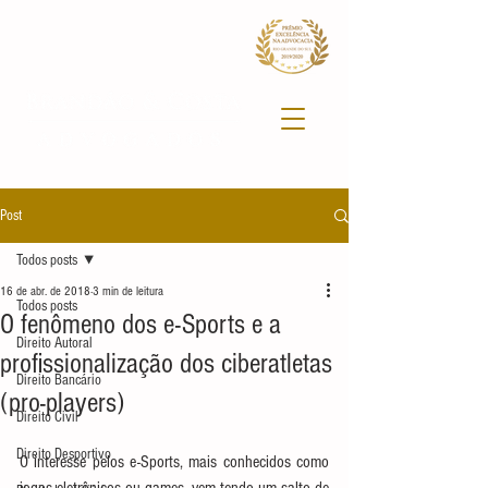
Post
Todos posts
16 de abr. de 2018
3 min de leitura
Todos posts
O fenômeno dos e-Sports e a
Direito Autoral
profissionalização dos ciberatletas
Direito Bancário
(pro-players)
Direito Civil
Direito Desportivo
O interesse pelos e-Sports, mais conhecidos como 