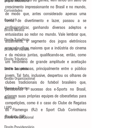
jogos eletrônicos ou games, vem tendo um salto de 
Direito Imobiliário
crescimento impressionante no Brasil e no mundo, 
Curiosidades
de modo que, antes considerado apenas uma 
Covid-19
forma de divertimento e lazer, passou a se 
profissionalizar, ganhando diversos adeptos e 
Direito Médico
entusiastas ao redor no mundo. Vale lembrar que, 
Direito Trabalhista
atualmente, o segmento dos jogos eletrônicos 
arrecada cifras maiores que a indústria do cinema 
Direito de Trânsito
e da música juntas, qualificando-se, então, como 
Direito Tributário
um fenômeno de grande amplitude e aceitação 
entre as pessoas, principalmente entre o público 
Direito Societário
jovem. Tal fato, inclusive, despertou os olhares de 
Gestão Organizacional
clubes tradicionais do futebol brasileiro que, 
Marcas e Patentes
percebendo o sucesso dos e-Sports no Brasil, 
criaram suas próprias equipes de ciberatletas para 
Notícias
competições, como é o caso do Clube de Regatas 
LGPD
do Flamengo (RJ) e Sport Club Corinthians 
Paulista (SP).
Direito Constitucional
Direito Previdenciário