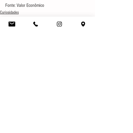
Fonte: Valor Econômico
Curiosidades
Direito Civil
Direito Bancário
Ver tudo
Posts recentes