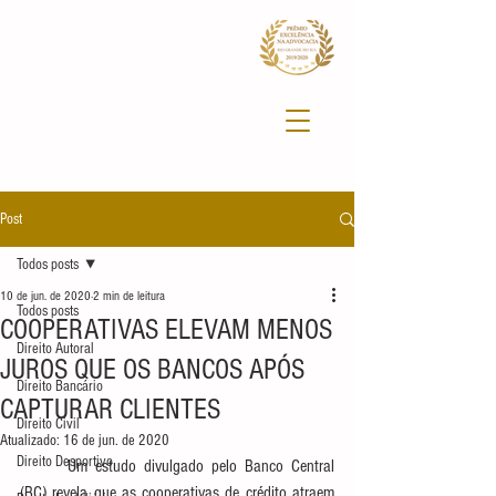
Post
Todos posts
10 de jun. de 2020
2 min de leitura
Todos posts
COOPERATIVAS ELEVAM MENOS
Direito Autoral
JUROS QUE OS BANCOS APÓS
Direito Bancário
CAPTURAR CLIENTES
Direito Civil
Atualizado:
16 de jun. de 2020
Direito Desportivo
	Um estudo divulgado pelo Banco Central 
(BC) revela que as cooperativas de crédito atraem 