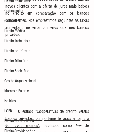
Direito Imobiliário
novos clientes com a oferta de juros mais baixos 
Curiosidades
no crédito em comparação com os bancos 
concorrentes. Nos empréstimos seguintes as taxas 
Covid-19
aumentam, no entanto menos que nos bancos 
Direito Médico
privados.
Direito Trabalhista
Direito de Trânsito
Direito Tributário
Direito Societário
Gestão Organizacional
Marcas e Patentes
Notícias
LGPD
	O estudo 
“Cooperativas de crédito versus 
bancos privados: comportamento após a captura 
Direito Constitucional
de novos clientes”
, publicado como
 box
 do 
Direito Previdenciário