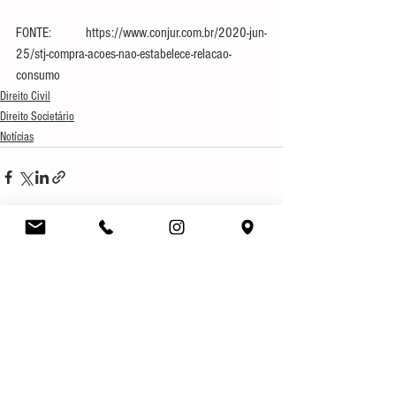
FONTE: https://www.conjur.com.br/2020-jun-
25/stj-compra-acoes-nao-estabelece-relacao-
consumo
Direito Civil
Direito Societário
Notícias
Ver tudo
Posts recentes