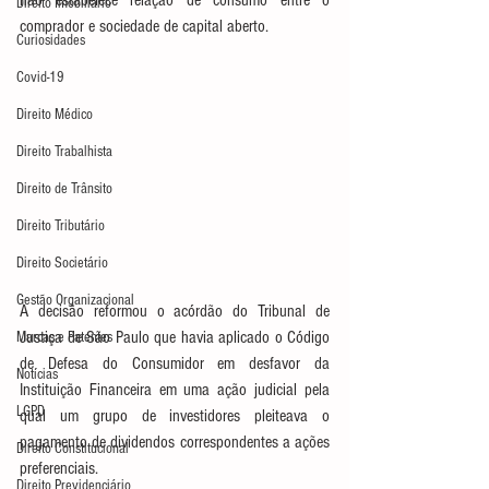
não estabelece relação de consumo entre o 
Direito Imobiliário
comprador e sociedade de capital aberto.
Curiosidades
Covid-19
Direito Médico
Direito Trabalhista
Direito de Trânsito
Direito Tributário
Direito Societário
Gestão Organizacional
A decisão reformou o acórdão do Tribunal de 
Justiça de São Paulo que havia aplicado o Código 
Marcas e Patentes
de Defesa do Consumidor em desfavor da 
Notícias
Instituição Financeira em uma ação judicial pela 
LGPD
qual um grupo de investidores pleiteava o 
pagamento de dividendos correspondentes a ações 
Direito Constitucional
preferenciais. 
Direito Previdenciário