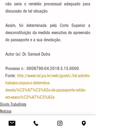
não seria o remédio processual adequado para 
discussão de tal situação.
Assim, foi determinada pela Corte Superior a 
desconstituição da medida executiva de apreensão 
do passaporte e a sua devolução.
Autor (a): Dr. Samuel Dutra
Processo n.: 0008790-04.2018.5.15.0000
Fonte: 
http://www.tst.jus.br/web/guest/-/tst-admite-
habeas-corpus-e-determina-
devolu%C3%A7%C3%A3o-de-passaporte-retido-
em-execu%C3%A7%C3%A3o
Direito Trabalhista
Notícias