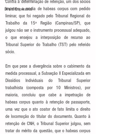
Contra a determinação de retenção, um dos sócios 
impetrou a media de habeas corpus com pedido 
Direito Empresarial
liminar, que foi negado pelo Tribunal Regional do 
Trabalho da 15ª Região (Campinas/SP), que 
julgou não ser o instrumento processual adequado, 
o que ensejou a interposição de recurso ao 
Tribunal Superior do Trabalho (TST) pelo referido 
sócio.
Em que pese a divergência sobre o cabimento da 
medida processual, a Subseção II Especializada em 
Dissídios Individuais do Tribunal Superior 
trabalhista (composta por 10 Ministros), por 
maioria, concluiu que cabe a impetração de 
habeas corpus quanto à retenção de passaporte, 
uma vez que o ato coator de fato limita o direito 
de locomoção do titular do documento. Quanto à 
retenção de CNH, o Tribunal Superior julgou, sem 
tratar do mérito da questão, que o habeas corpus 