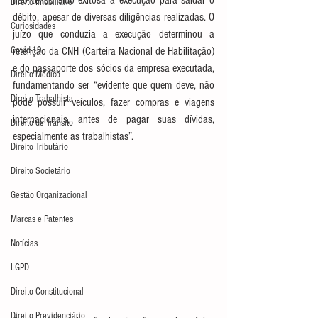
não tendo sido exitosa a execução para saldar o 
Direito Imobiliário
débito, apesar de diversas diligências realizadas. O 
Curiosidades
juízo que conduzia a execução determinou a 
Covid-19
retenção da CNH (Carteira Nacional de Habilitação) 
e do passaporte dos sócios da empresa executada, 
Direito Médico
fundamentando ser “evidente que quem deve, não 
Direito Trabalhista
pode possuir veículos, fazer compras e viagens 
internacionais, antes de pagar suas dívidas, 
Direito de Trânsito
especialmente as trabalhistas”.
Direito Tributário
Direito Societário
Gestão Organizacional
Marcas e Patentes
Notícias
LGPD
Direito Constitucional
Direito Previdenciário