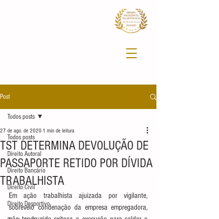
Post
Todos posts
27 de ago. de 2020
1 min de leitura
Todos posts
TST DETERMINA DEVOLUÇÃO DE
Direito Autoral
PASSAPORTE RETIDO POR DÍVIDA
Direito Bancário
TRABALHISTA
Direito Civil
Em ação trabalhista ajuizada por vigilante, 
Direito Desportivo
sobreveio condenação da empresa empregadora, 