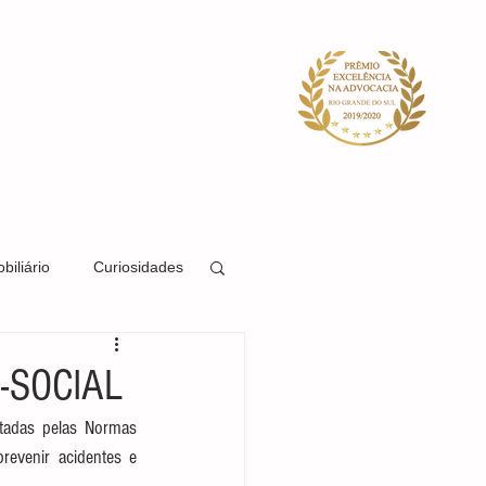
ACIDADE
SISTEMA
BLOG
biliário
Curiosidades
Direito Societário
-SOCIAL
tadas pelas Normas 
Direito Previdenciário
evenir acidentes e 