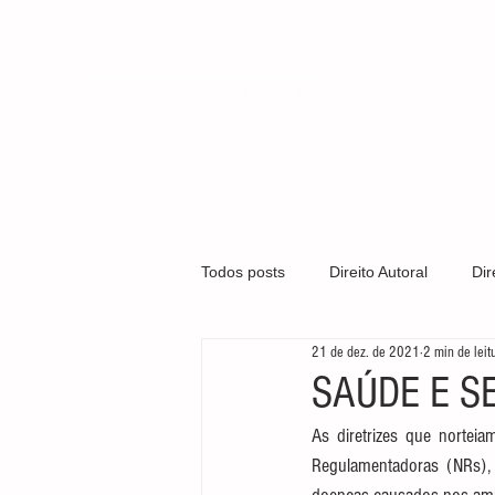
QUEM SOMO
Todos posts
Direito Autoral
Dir
21 de dez. de 2021
2 min de leit
Covid-19
Direito Médico
SAÚDE E S
As diretrizes que nortei
Gestão Organizacional
Marca
Regulamentadoras (NRs), 