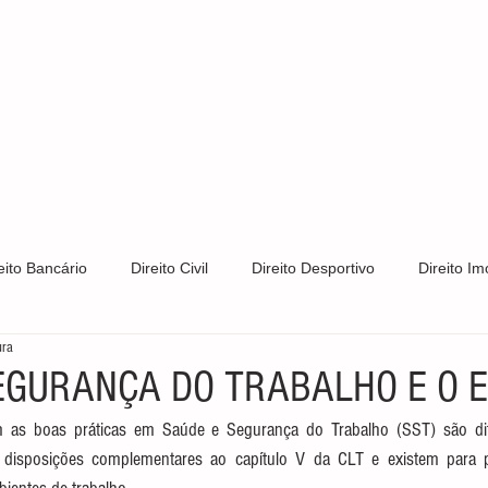
S
CLIENTES
ÁREAS DE ATUAÇÃO
CONTATO
PRIV
eito Bancário
Direito Civil
Direito Desportivo
Direito Imo
ura
Direito Trabalhista
Direito de Trânsito
Direito Tributário
EGURANÇA DO TRABALHO E O E
am as boas práticas em Saúde e Segurança do Trabalho (SST) são di
s e Patentes
Notícias
LGPD
Direito Constitucional
disposições complementares ao capítulo V da CLT e existem para pr