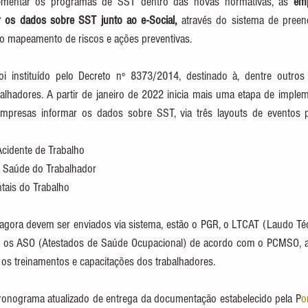
ementar os programas de SST dentro das novas normativas, as 
em
r os dados sobre SST junto ao e-Social,
 através do sistema de preen
ao mapeamento de riscos e ações preventivas.
oi instituído pelo Decreto nº 8373/2014, destinado à, dentre outros o
alhadores. A partir de janeiro de 2022 inicia mais uma etapa de implem
mpresas informar os dados sobre SST, via três layouts de eventos p
cidente de Trabalho
 Saúde do Trabalhador
tais do Trabalho
gora devem ser enviados via sistema, estão o PGR, o LTCAT (Laudo Té
, os ASO (Atestados de Saúde Ocupacional) de acordo com o PCMSO, 
 os treinamentos e capacitações dos trabalhadores. 
 cronograma atualizado de entrega da documentação estabelecido pela P
o