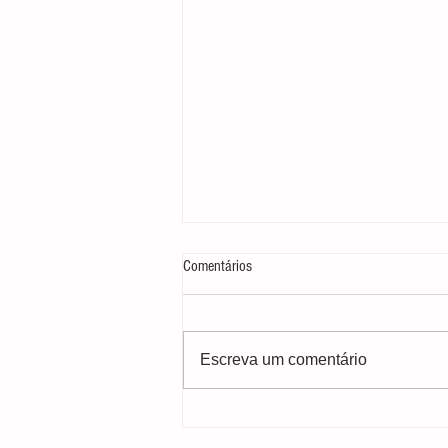
Comentários
Escreva um comentário
Dia Mundial do Meio Ambiente: e o
antropoceno