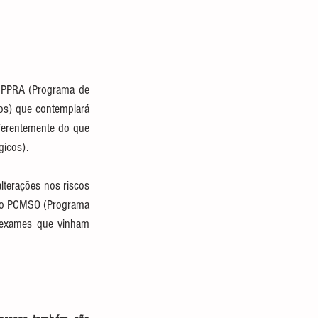
o PPRA (Programa de 
os) que contemplará 
iferentemente do que 
icos). 
terações nos riscos 
do PCMSO (Programa 
 exames que vinham 