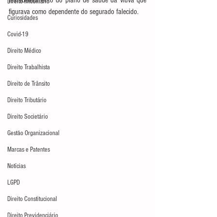
restabelecimento do plano de saúde da viúva que 
Direito Imobiliário
figurava como dependente do segurado falecido.
Curiosidades
Covid-19
Direito Médico
Direito Trabalhista
Direito de Trânsito
Direito Tributário
Direito Societário
Gestão Organizacional
Marcas e Patentes
Notícias
LGPD
Direito Constitucional
Direito Previdenciário