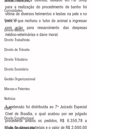
idade, sem raça definida, deixado em Pet Shop 
Direito Imobiliário
para a realização do procedimento de banho foi 
Curiosidades
vítima de diversos ferimentos e lesões na pele e no 
Covid-19
pelo, o que motivou o tutor do animal a ingressar 
com ação para ressarcimento das despesas 
Direito Médico
médico-veterinárias e dano moral.
Direito Trabalhista
Direito de Trânsito
Direito Tributário
Direito Societário
Gestão Organizacional
Marcas e Patentes
Notícias
A pretensão foi distribuída ao 7º Juizado Especial 
LGPD
Cível de Brasília, o qual acabou por ser julgado 
Direito Constitucional
procedente ambos os pedidos, R$ 6.350,78 a 
título de danos materiais e o valor de R$ 2.000,00 
Direito Previdenciário