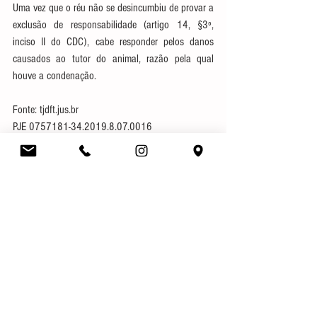
Uma vez que o réu não se desincumbiu de provar a 
exclusão de responsabilidade (artigo 14, §3º, 
inciso II do CDC), cabe responder pelos danos 
causados ao tutor do animal, razão pela qual 
houve a condenação.
Fonte: tjdft.jus.br
PJE 0757181-34.2019.8.07.0016
Autor (a): Dr. Alexandre Giordani
Direito Civil
Notícias
Ver tudo
Posts recentes