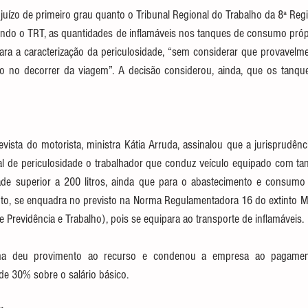
o juízo de primeiro grau quanto o Tribunal Regional do Trabalho da 8ª Re
gundo o TRT, as quantidades de inflamáveis nos tanques de consumo própr
ra a caracterização da periculosidade, “sem considerar que provavelme
do no decorrer da viagem”. A decisão considerou, ainda, que os tanque
evista do motorista, ministra Kátia Arruda, assinalou que a jurisprudên
nal de periculosidade o trabalhador que conduz veículo equipado com ta
e superior a 200 litros, ainda que para o abastecimento e consumo p
o, se enquadra no previsto na Norma Regulamentadora 16 do extinto Min
de Previdência e Trabalho), pois se equipara ao transporte de inflamáveis.
ma deu provimento ao recurso e condenou a empresa ao pagament
de 30% sobre o salário básico.