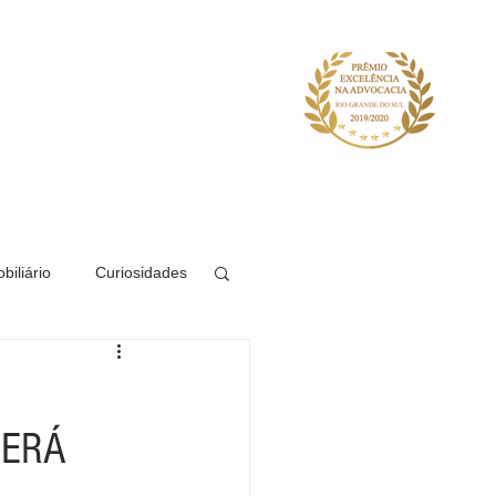
ACIDADE
SISTEMA
BLOG
biliário
Curiosidades
Direito Societário
BERÁ
Direito Previdenciário