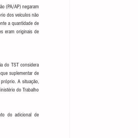
gião (PA/AP) negaram 
io dos veículos não 
nte a quantidade de 
s eram originais de 
cia do TST considera 
nque suplementar de 
róprio. A situação, 
istério do Trabalho 
o do adicional de 