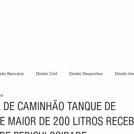
S
CLIENTES
ÁREAS DE ATUAÇÃO
CONTATO
PRIV
eito Bancário
Direito Civil
Direito Desportivo
Direito Imo
ura
Direito Trabalhista
Direito de Trânsito
Direito Tributário
 DE CAMINHÃO TANQUE DE
E MAIOR DE 200 LITROS RECE
s e Patentes
Notícias
LGPD
Direito Constitucional