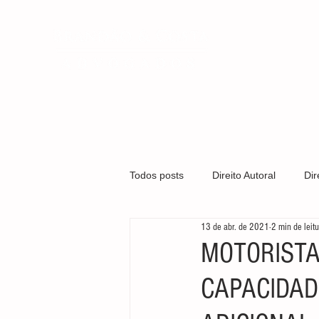
QUEM SOMO
Todos posts
Direito Autoral
Dir
13 de abr. de 2021
2 min de leit
Covid-19
Direito Médico
MOTORISTA
CAPACIDAD
Gestão Organizacional
Marca