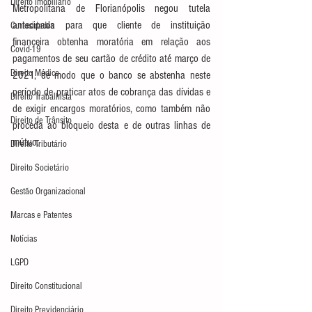
Direito Imobiliário
Metropolitana de Florianópolis negou tutela 
antecipada para que cliente de instituição 
Curiosidades
financeira obtenha moratória em relação aos 
Covid-19
pagamentos de seu cartão de crédito até março de 
Direito Médico
2021, de modo que o banco se abstenha neste 
período de praticar atos de cobrança das dívidas e 
Direito Trabalhista
de exigir encargos moratórios, como também não 
Direito de Trânsito
proceda ao bloqueio desta e de outras linhas de 
mútuo.
Direito Tributário
Direito Societário
Gestão Organizacional
Marcas e Patentes
Notícias
LGPD
Direito Constitucional
Direito Previdenciário