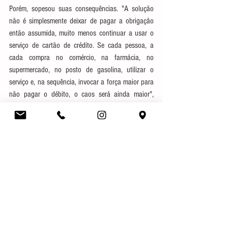
Porém, sopesou suas consequências. "A solução 
não é simplesmente deixar de pagar a obrigação 
então assumida, muito menos continuar a usar o 
serviço de cartão de crédito. Se cada pessoa, a 
cada compra no comércio, na farmácia, no 
supermercado, no posto de gasolina, utilizar o 
serviço e, na sequência, invocar a força maior para 
não pagar o débito, o caos será ainda maior", 
concluiu, ao negar a antecipação de tutela 
pleiteada.
Autor (a): Dra. Juliana Soares
Fonte: TJ/SC
https://www.tjsc.jus.br/web/imprensa/-/justica-nao-
pode-interferir-e-garantir-moratoria-de-cartao-de-
credito-para-consumidor
Direito Bancário