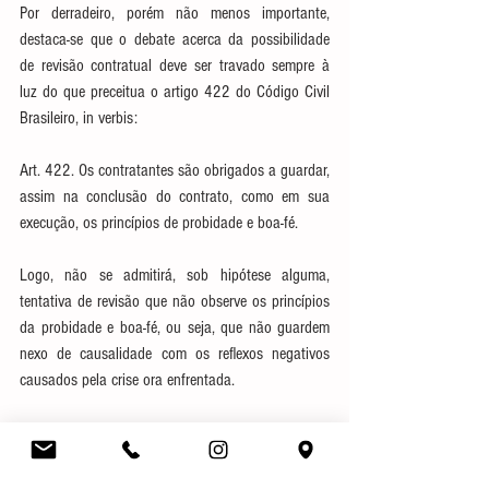
Por derradeiro, porém não menos importante, 
destaca-se que o debate acerca da possibilidade 
de revisão contratual deve ser travado sempre à 
luz do que preceitua o artigo 422 do Código Civil 
Brasileiro, in verbis:
Art. 422. Os contratantes são obrigados a guardar, 
assim na conclusão do contrato, como em sua 
execução, os princípios de probidade e boa-fé.
Logo, não se admitirá, sob hipótese alguma, 
tentativa de revisão que não observe os princípios 
da probidade e boa-fé, ou seja, que não guardem 
nexo de causalidade com os reflexos negativos 
causados pela crise ora enfrentada.
Finalizamos ao afirmar que este é um momento de 
diálogo técnico e propositivo entre as partes 
contratantes, que deve ser mantido antes da 