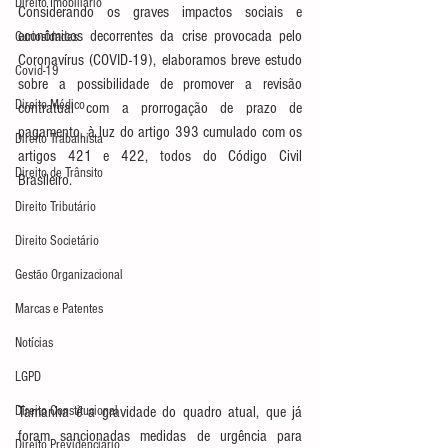
Direito Imobiliário
Considerando os graves impactos sociais e 
econômicos decorrentes da crise provocada pelo 
Curiosidades
Coronavírus (COVID-19), elaboramos breve estudo 
Covid-19
sobre a possibilidade de promover a revisão 
Direito Médico
contratual com a prorrogação de prazo de 
pagamento, à luz do artigo 393 cumulado com os 
Direito Trabalhista
artigos 421 e 422, todos do Código Civil 
Direito de Trânsito
Brasileiro.
Direito Tributário
Direito Societário
Gestão Organizacional
Marcas e Patentes
Notícias
LGPD
Tamanha é a gravidade do quadro atual, que já 
Direito Constitucional
foram sancionadas medidas de urgência para 
Direito Previdenciário