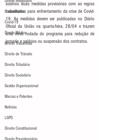
Direito Imobiliário
assinou duas medidas provisórias com as regras 
trabalhistas para enfrentamento da crise de Covid-
Curiosidades
19. As medidas devem ser publicadas no Diário 
Covid-19
Oficial da União na quarta-feira, 28/04 e trazem 
Direito Médico
uma nova rodada do programa para redução de 
jornada e salários ou suspensão dos contratos.
Direito Trabalhista
Direito de Trânsito
Direito Tributário
Direito Societário
Gestão Organizacional
Marcas e Patentes
Notícias
LGPD
Direito Constitucional
Direito Previdenciário