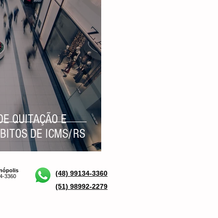
DE QUITAÇÃO E
BITOS DE ICMS/RS
anópolis
(48) 99134-3360
4-3360
(51) 98992-2279