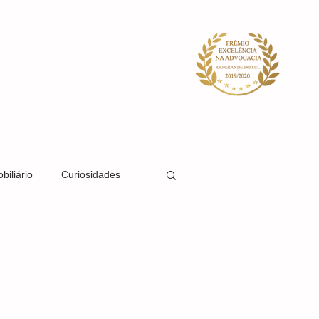
ACIDADE
SISTEMA
BLOG
biliário
Curiosidades
Direito Societário
Direito Previdenciário