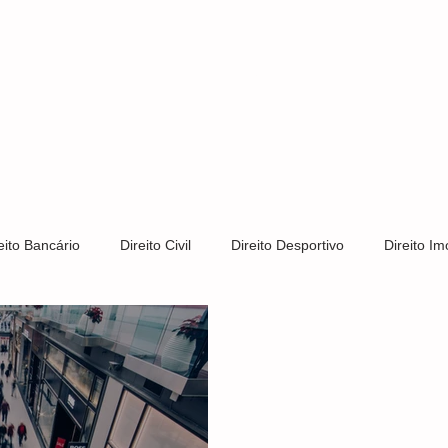
S
CLIENTES
ÁREAS DE ATUAÇÃO
CONTATO
PRIV
eito Bancário
Direito Civil
Direito Desportivo
Direito Imo
Direito Trabalhista
Direito de Trânsito
Direito Tributário
s e Patentes
Notícias
LGPD
Direito Constitucional