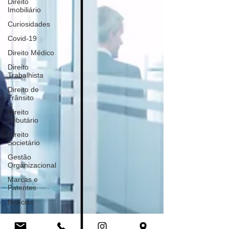
Direito
Imobiliário
Curiosidades
Covid-19
Direito Médico
Direito
Trabalhista
Direito de
Trânsito
Direito
Tributário
Direito
Societário
Gestão
Organizacional
Marcas e
Patentes
Notícias
LGPD