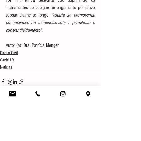
Por fim, ainda sustenta que suprimindo os 
instrumentos de coerção ao pagamento por prazo 
substancialmente longo 
“estaria se promovendo 
um incentivo ao inadimplemento e permitindo o 
superendividamento”
. 
Autor (a): Dra. Patrícia Menger 
Direito Civil
Covid-19
Notícias
Ver tudo
Posts recentes