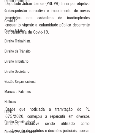
Direito Imobiliário
Deputado Julian Lemos (PSL-PB) tinha por objetivo 
a suspensão retroativa e impedimento de novas 
Curiosidades
inscrições nos cadastros de inadimplentes 
Covid-19
enquanto vigente a calamidade pública decorrente 
Direito Médico
da pandemia da Covid-19. 
Direito Trabalhista
Direito de Trânsito
Direito Tributário
Direito Societário
Gestão Organizacional
Marcas e Patentes
Notícias
Desde que noticiada a tramitação do PL 
LGPD
675/2020, começou a repercutir em diversos 
Direito Constitucional
âmbitos, inclusive sendo utilizado como 
fundamento de pedidos e decisões judiciais, apesar 
Direito Previdenciário