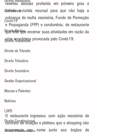
Direito Imobiliário
reverteu decisão proferida em primeiro grau e 
deferiu a tutela recursal para que não haja a 
Curiosidades
cobrança de multa rescisória, Fundo de Promoção 
Covid-19
e Propaganda (FPP) e condomínio, de restaurante 
Direito Médico
que teve que encerrar suas atividades em razão da 
crise econômica provocada pelo Covid-19.
Direito Trabalhista
Direito de Trânsito
Direito Tributário
Direito Societário
Gestão Organizacional
Marcas e Patentes
Notícias
LGPD
O restaurante ingressou com ação rescisória de 
Direito Constitucional
contrato de locação e pleiteou que o shopping não 
inscrevesse seu nome junto aos órgãos de 
Direito Previdenciário