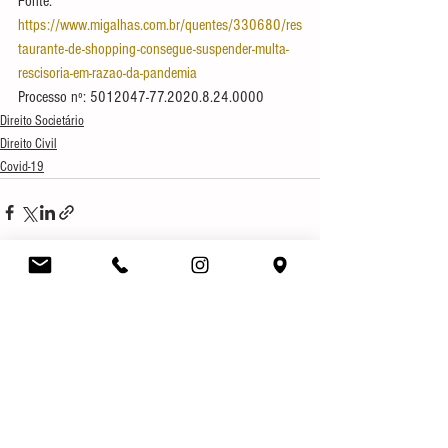
Fonte: 
https://www.migalhas.com.br/quentes/330680/res
taurante-de-shopping-consegue-suspender-multa-
rescisoria-em-razao-da-pandemia
Processo nº: 5012047-77.2020.8.24.0000
Direito Societário
Direito Civil
Covid-19
Ver tudo
Posts recentes