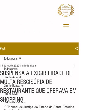
Post
Todos posts
15 de jul. de 2020
1 min de leitura
Todos posts
SUSPENSA A EXIGIBILIDADE DE
Direito Autoral
MULTA RESCISÓRIA DE
Direito Bancário
RESTAURANTE QUE OPERAVA EM
Direito Civil
SHOPPING
Direito Desportivo
O Tribunal de Justiça do Estado de Santa Catarina 