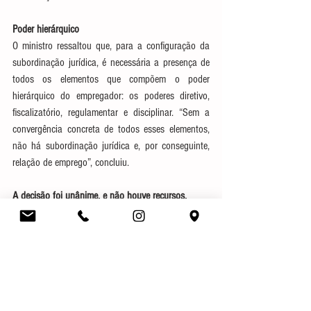
Poder hierárquico
O ministro ressaltou que, para a configuração da 
subordinação jurídica, é necessária a presença de 
todos os elementos que compõem o poder 
hierárquico do empregador: os poderes diretivo, 
fiscalizatório, regulamentar e disciplinar. “Sem a 
convergência concreta de todos esses elementos, 
não há subordinação jurídica e, por conseguinte, 
relação de emprego”, concluiu.
A decisão foi unânime, e não houve recursos.
Processo:  RR-181500-25.2013.5.17.0008
Fonte: 
https://www.tst.jus.br/web/guest/-/subordinação-
estrutural-não-caracteriza-relação-de-emprego-entre-