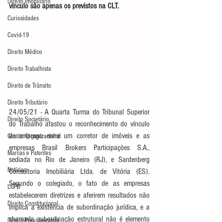
Direito Imobiliário
vínculo são apenas os previstos na CLT.
Curiosidades
Covid-19
Direito Médico
Direito Trabalhista
Direito de Trânsito
Direito Tributário
24/05/21 - A Quarta Turma do Tribunal Superior 
Direito Societário
do Trabalho afastou o reconhecimento do vínculo 
de emprego entre um corretor de imóveis e as 
Gestão Organizacional
empresas Brasil Brokers Participações S.A., 
Marcas e Patentes
sediada no Rio de Janeiro (RJ), e Sardenberg 
Notícias
Consultoria Imobiliária Ltda. de Vitória (ES). 
Segundo o colegiado, o fato de as empresas 
LGPD
estabelecerem diretrizes e aferirem resultados não 
Direito Constitucional
implica a existência de subordinação jurídica, e a 
chamada subordinação estrutural não é elemento 
Direito Previdenciário