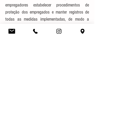
empregadores estabelecer procedimentos de 
proteção dos empregados e manter registros de 
todas as medidas implementadas, de modo a 
demonstrar a efetiva adoção de medidas 
preventivas, a fim de evitar risco de demandas 
trabalhistas similares.
Fonte: 
Tribunal Regional do Trabalho da 4ª 
Região/ Secretaria de Comunicação Social
Autor (a): Dr. Samuel Dutra
Direito Trabalhista
Covid-19
Notícias