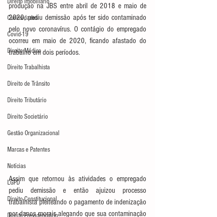
Direito Imobiliário
produção na JBS entre abril de 2018 e maio de 
2020, pediu demissão após ter sido contaminado 
Curiosidades
pelo novo coronavírus. O contágio do empregado 
Covid-19
ocorreu em maio de 2020, ficando afastado do 
Direito Médico
trabalho em dois períodos.
Direito Trabalhista
Direito de Trânsito
Direito Tributário
Direito Societário
Gestão Organizacional
Marcas e Patentes
Notícias
Assim que retornou às atividades o empregado 
LGPD
pediu demissão e então ajuizou processo 
Direito Constitucional
trabalhista pleiteando o pagamento de indenização 
por danos morais alegando que sua contaminação 
Direito Previdenciário