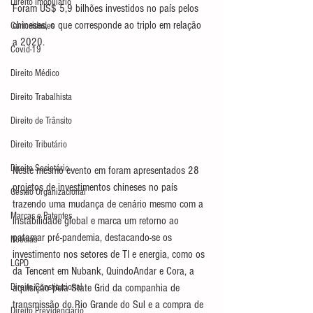
Direito Imobiliário
Foram US$ 5,9 bilhões investidos no país pelos 
chineses, o que corresponde ao triplo em relação 
Curiosidades
a 2020.
Covid-19
Direito Médico
Direito Trabalhista
Direito de Trânsito
Direito Tributário
Direito Societário
Neste mesmo evento em foram apresentados 28 
projetos de investimentos chineses no país 
Gestão Organizacional
trazendo uma mudança de cenário mesmo com a 
Marcas e Patentes
instabilidade global e marca um retorno ao 
patamar pré-pandemia, destacando-se os 
Notícias
investimento nos setores de TI e energia, como os 
LGPD
da Tencent em Nubank, QuindoAndar e Cora, a 
aquisição pela State Grid da companhia de 
Direito Constitucional
transmissão do Rio Grande do Sul e a compra de 
Direito Previdenciário