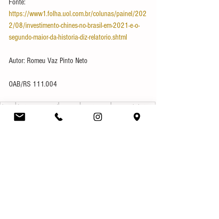
Fonte: 
https://www1.folha.uol.com.br/colunas/painel/202
2/08/investimento-chines-no-brasil-em-2021-e-o-
segundo-maior-da-historia-diz-relatorio.shtml
Autor: Romeu Vaz Pinto Neto
OAB/RS 111.004 
direito
direito empresarial
empresas
investimentos
empreendedorismo
compliance
Direito Societário
Notícias
Curiosidades