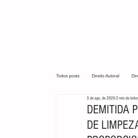
QUEM SOMO
Todos posts
Direito Autoral
Dir
5 de ago. de 2020
2 min de leitu
Covid-19
Direito Médico
DEMITIDA P
DE LIMPEZ
Gestão Organizacional
Marca