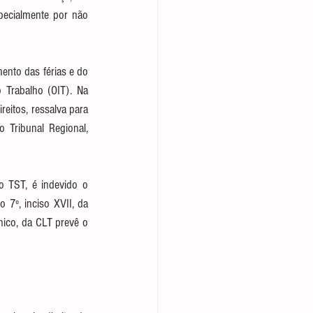
pecialmente por não 
nto das férias e do 
Trabalho (OIT). Na 
itos, ressalva para 
Tribunal Regional, 
 TST, é indevido o 
7º, inciso XVII, da 
nico, da CLT prevê o 