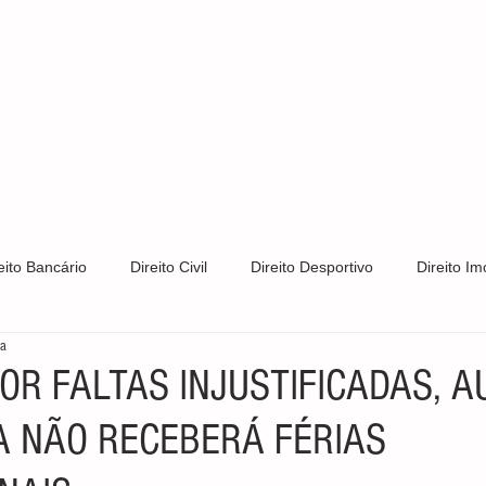
S
CLIENTES
ÁREAS DE ATUAÇÃO
CONTATO
PRIV
eito Bancário
Direito Civil
Direito Desportivo
Direito Imo
ra
Direito Trabalhista
Direito de Trânsito
Direito Tributário
OR FALTAS INJUSTIFICADAS, A
A NÃO RECEBERÁ FÉRIAS
s e Patentes
Notícias
LGPD
Direito Constitucional