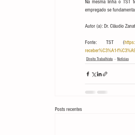
Na mesma linha o TST tem
empregado se fundamenta n
Autor (a): Dr. Cláudio Zana
Fonte: TST (
https
receber%C3%A1-f%C3%A9ri
Direito Trabalhista
Notícias
Posts recentes