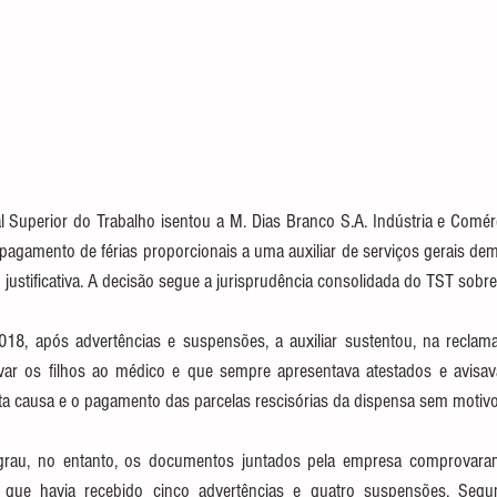
 Superior do Trabalho isentou a M. Dias Branco S.A. Indústria e Comérc
agamento de férias proporcionais a uma auxiliar de serviços gerais demi
 justificativa. A decisão segue a jurisprudência consolidada do TST sobre
18, após advertências e suspensões, a auxiliar sustentou, na reclamaç
evar os filhos ao médico e que sempre apresentava atestados e avisava 
ta causa e o pagamento das parcelas rescisórias da dispensa sem motivo
 grau, no entanto, os documentos juntados pela empresa comprovar
 que havia recebido cinco advertências e quatro suspensões. Segu