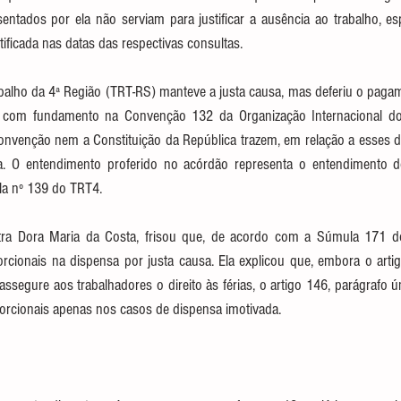
entados por ela não serviam para justificar a ausência ao trabalho, es
stificada nas datas das respectivas consultas. 
balho da 4ª Região (TRT-RS) manteve a justa causa, mas deferiu o pagame
s, com fundamento na Convenção 132 da Organização Internacional do 
nvenção nem a Constituição da República trazem, em relação a esses dire
a. O entendimento proferido no acórdão representa o entendimento do 
a nº 139 do TRT4.
stra Dora Maria da Costa, frisou que, de acordo com a Súmula 171 do
cionais na dispensa por justa causa. Ela explicou que, embora o artigo 
assegure aos trabalhadores o direito às férias, o artigo 146, parágrafo ú
orcionais apenas nos casos de dispensa imotivada.