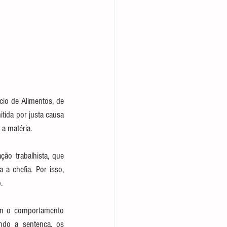
io de Alimentos, de 
tida por justa causa 
 a matéria.
ão trabalhista, que 
a chefia. Por isso, 
.
am o comportamento 
ndo a sentença, os 