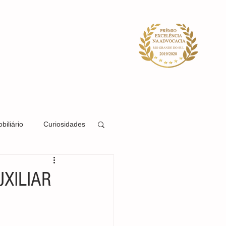
ACIDADE
SISTEMA
BLOG
biliário
Curiosidades
Direito Societário
UXILIAR
Direito Previdenciário