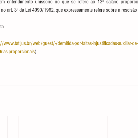
 entendimento uníssono no que se refere ao 13º salário proporciona
o art. 3º da Lei 4090/1962, que expressamente refere sobre a rescisão 
tta
://www.tst.jus.br/web/guest/-/demitida-por-faltas-injustificadas-auxiliar
as-proporcionais
).