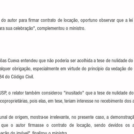
 do autor para firmar contrato de locação, oportuno observar que a lei
ara sua celebração", complementou o ministro.
Bôas Cueva entendeu que não poderia ser acolhida a tese de nulidade do 
ualquer obrigação, especialmente em virtude do princípio da vedação do
84 do Código Civil.
SP, o relator também considerou "inusitado" que a tese de nulidade do 
coproprietárias, pois elas, em tese, teriam interesse no recebimento dos 
unal de origem, mostra-se irrelevante, no presente caso, a demonstraç
a que o autor firmasse o contrato de locação, sendo devidos os a
ção do imóvel", finalizou o ministro.