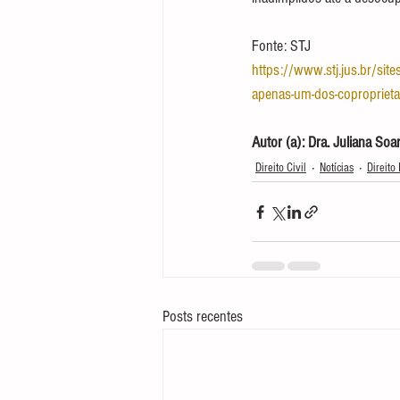
Fonte: STJ
https://www.stj.jus.br/si
apenas-um-dos-coproprietar
Autor (a): Dra. Juliana Soa
Direito Civil
Notícias
Direito 
Posts recentes