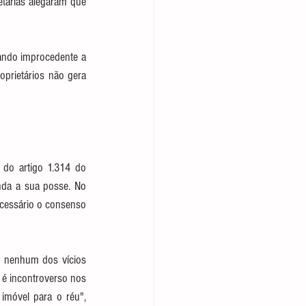
tárias alegaram que 
gando improcedente a 
prietários não gera 
 do artigo 1.314 do 
nda a sua posse. No 
cessário o consenso 
e nenhum dos vícios 
 é incontroverso nos 
móvel para o réu", 