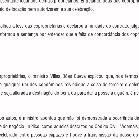
entante legal dos demais proprietários. Entretanto, duas das coproprie
ato de locação nem autorizaram a sua celebração.
colheu a tese das coproprietárias e declarou a nulidade do contrato, jul
reformou a sentença por entender que a falta de concordância dos copro
proprietárias, o ministro Villas Bôas Cueva explicou que, nos termos
ue qualquer um dos condôminos reivindique a coisa de terceiro e defe
e seja alterada a destinação do bem, ou para dar a posse a alguém, é ne
os autos, o ministro apontou que não foi demonstrada a ocorrência d
e do negócio jurídico, como aqueles descritos no Código Civil. "Ademais,
 celebrado entre pessoas capazes e houve a transmissão da posse do i