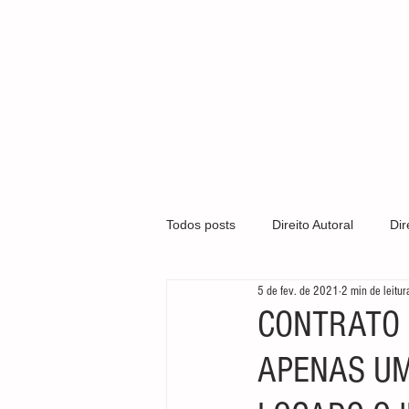
QUEM SOMO
Todos posts
Direito Autoral
Dir
5 de fev. de 2021
2 min de leitur
Covid-19
Direito Médico
CONTRATO 
APENAS UM
Gestão Organizacional
Marca