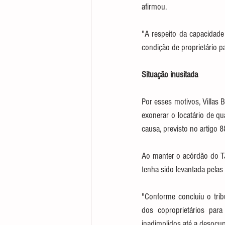
afirmou.
"A respeito da capacidade
condição de proprietário p
Situação inu​​sitada
Por esses motivos, Villas 
exonerar o locatário de q
causa, previsto no artigo 8
Ao manter o acórdão do TJ
tenha sido levantada pelas 
"Conforme concluiu o trib
dos coproprietários par
inadimplidos até a desocupa