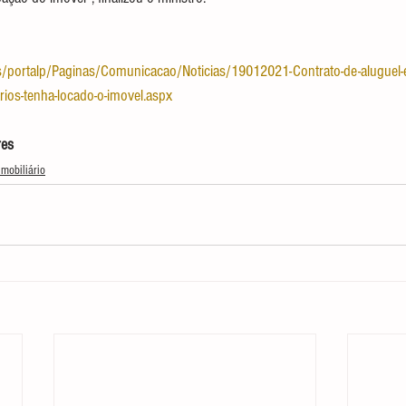
tes/portalp/Paginas/Comunicacao/Noticias/19012021-Contrato-de-aluguel
ios-tenha-locado-o-imovel.aspx
res
Imobiliário