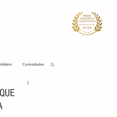
ACIDADE
SISTEMA
BLOG
biliário
Curiosidades
Direito Societário
 QUE
A
Direito Previdenciário