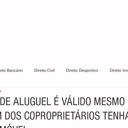
S
CLIENTES
ÁREAS DE ATUAÇÃO
CONTATO
PRIV
eito Bancário
Direito Civil
Direito Desportivo
Direito Imo
a
Direito Trabalhista
Direito de Trânsito
Direito Tributário
DE ALUGUEL É VÁLIDO MESMO
 DOS COPROPRIETÁRIOS TENH
s e Patentes
Notícias
LGPD
Direito Constitucional