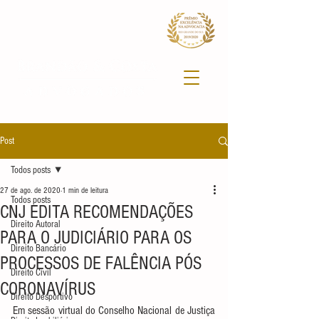
Post
Todos posts
27 de ago. de 2020
1 min de leitura
Todos posts
CNJ EDITA RECOMENDAÇÕES
Direito Autoral
PARA O JUDICIÁRIO PARA OS
Direito Bancário
PROCESSOS DE FALÊNCIA PÓS
Direito Civil
CORONAVÍRUS
Direito Desportivo
Em sessão virtual do Conselho Nacional de Justiça 