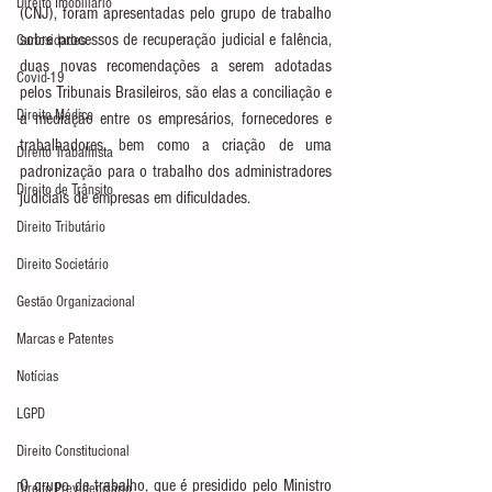
Direito Imobiliário
(CNJ), foram apresentadas pelo grupo de trabalho 
sobre processos de recuperação judicial e falência, 
Curiosidades
duas novas recomendações a serem adotadas 
Covid-19
pelos Tribunais Brasileiros, são elas a conciliação e 
Direito Médico
a mediação entre os empresários, fornecedores e 
trabalhadores, bem como a criação de uma 
Direito Trabalhista
padronização para o trabalho dos administradores 
Direito de Trânsito
judiciais de empresas em dificuldades.
Direito Tributário
Direito Societário
Gestão Organizacional
Marcas e Patentes
Notícias
LGPD
Direito Constitucional
O grupo de trabalho, que é presidido pelo Ministro 
Direito Previdenciário