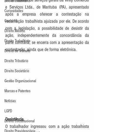
de um auxiliar de serviços gerais da Willy Comércio 
Direito Imobiliário
e Serviços Ltda., de Marituba (PA), apresentado 
Curiosidades
após a empresa oferecer a contestação na 
Covid-19
reclamação trabalhista ajuizada por ele. De acordo 
com a legislação, a possibilidade de desistir da 
Direito Médico
ação, independentemente da concordância da 
Direito Trabalhista
parte contrária, se encerra com a apresentação da 
contestação, ainda que de forma eletrônica.
Direito de Trânsito
Direito Tributário
Direito Societário
Gestão Organizacional
Marcas e Patentes
Notícias
LGPD
Desistência
Direito Constitucional
O trabalhador ingressou com a ação trabalhista 
Direito Previdenciário