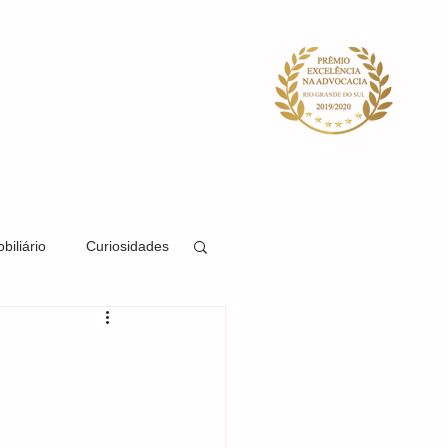
ACIDADE
SISTEMA
BLOG
biliário
Curiosidades
Direito Societário
Direito Previdenciário