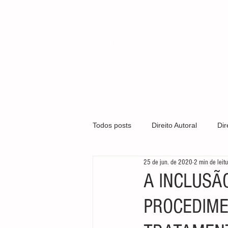
QUEM SOMO
Todos posts
Direito Autoral
Dir
25 de jun. de 2020
2 min de leit
Covid-19
Direito Médico
A INCLUSÃ
PROCEDIME
Gestão Organizacional
Marca