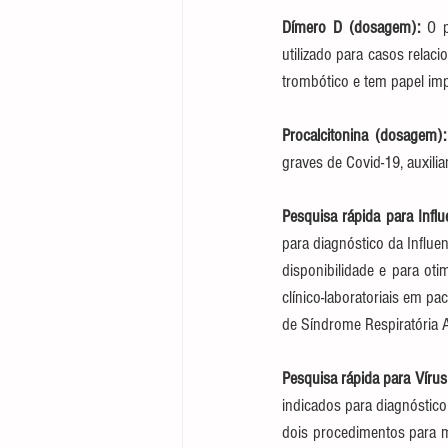
Dímero D (dosagem):
 O p
utilizado para casos rela
trombótico e tem papel imp
Procalcitonina (dosagem):
graves de Covid-19, auxili
Pesquisa rápida para Infl
para diagnóstico da Influe
disponibilidade e para oti
clínico-laboratoriais em pa
de Síndrome Respiratória 
Pesquisa rápida para Vírus 
indicados para diagnóstico
dois procedimentos para mi