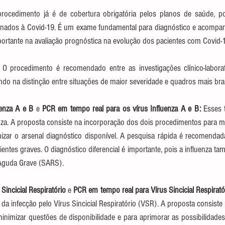
rocedimento já é de cobertura obrigatória pelos planos de saúde, po
cionados à Covid-19. É um exame fundamental para diagnóstico e acomp
ortante na avaliação prognóstica na evolução dos pacientes com Covid-1
 O procedimento é recomendado entre as investigações clínico-laborat
ando na distinção entre situações de maior severidade e quadros mais br
uenza A e
B
 e 
PCR em tempo real para os vírus Influenza A e B:
 Esses 
nza. A proposta consiste na incorporação dos dois procedimentos para mi
mizar o arsenal diagnóstico disponível. A pesquisa rápida é recomendada
cientes graves. O diagnóstico diferencial é importante, pois a influenza t
Aguda Grave (SARS). 
Sincicial Respiratório
 e 
PCR em tempo real para Vírus Sincicial Respirató
 da infecção pelo Vírus Sincicial Respiratório (VSR). A proposta consiste
nimizar questões de disponibilidade e para aprimorar as possibilidades.