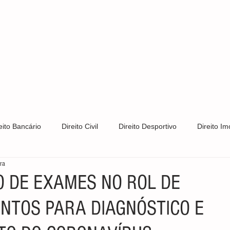
S
CLIENTES
ÁREAS DE ATUAÇÃO
CONTATO
PRIV
eito Bancário
Direito Civil
Direito Desportivo
Direito Imo
ura
Direito Trabalhista
Direito de Trânsito
Direito Tributário
O DE EXAMES NO ROL DE
NTOS PARA DIAGNÓSTICO E
s e Patentes
Notícias
LGPD
Direito Constitucional