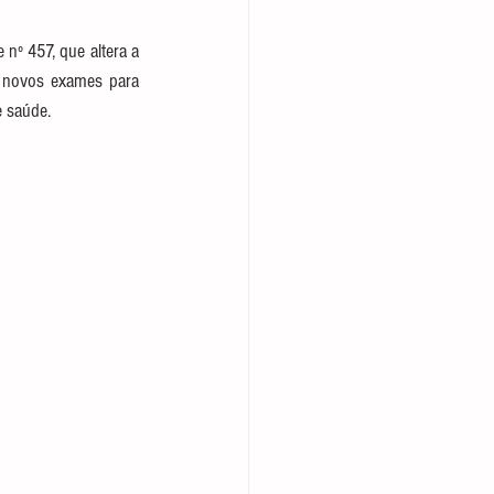
º 457, que altera a 
s novos exames para 
e saúde.