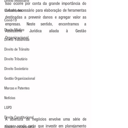
Direito Imobiliário
Isso ocorre por conta da grande importância do 
debate, necessário para elaboração de ferramentas 
Curiosidades
destinadas a prevenir danos e agregar valor as 
Covid-19
empresas. Neste sentido, encontramos a 
Direito Médico
Assessoria Jurídica aliada à Gestão 
Organizacional.
Direito Trabalhista
Direito de Trânsito
Direito Tributário
Direito Societário
Gestão Organizacional
Marcas e Patentes
Notícias
LGPD
Direito Constitucional
A abertura de negócios envolve uma série de 
riscos, sendo certo que investir em planejamento 
Direito Previdenciário