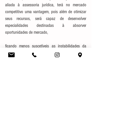
aliada à assessoria jurídica, terá no mercado 
competitivo uma vantagem, pois além de otimizar 
seus recursos, será capaz de desenvolver 
especialidades destinadas à absorver 
oportunidades de mercado,
ficando menos suscetíveis as instabilidades da 
nossa economia.
#gestão
#empresa
#empresários
#assessoriajurídica
#criseeconômica
#economia
#gestãoacessoria
#gestãoorganizacional
#negócios
#abrindoempresa
#investidor
#empresadepequenoporte
#empresasdegrandeporte
Marcas e Patentes
Direito Societário
Direito Trabalhista