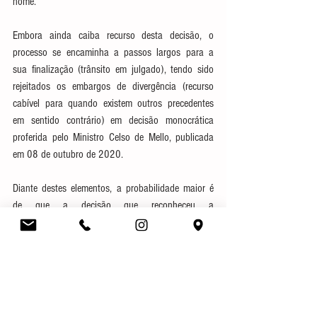
nome.
Embora ainda caiba recurso desta decisão, o 
processo se encaminha a passos largos para a 
sua finalização (trânsito em julgado), tendo sido 
rejeitados os embargos de divergência (recurso 
cabível para quando existem outros precedentes 
em sentido contrário) em decisão monocrática 
proferida pelo Ministro Celso de Mello, publicada 
em 08 de outubro de 2020.
Diante destes elementos, a probabilidade maior é 
de que a decisão que reconheceu a 
impenhorabilidade do bem de família do fiador 
para dívidas decorrentes de locação comercial seja 
confirmada, competindo aos locadores e às 
imobiliárias adotarem cautelas jurídicas para evitar 
que situações com esta impeçam a recuperação de 
eventuais créditos de locatícios, principalmente na 