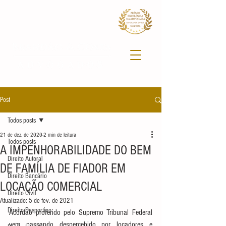
Post
Todos posts
21 de dez. de 2020
2 min de leitura
Todos posts
A IMPENHORABILIDADE DO BEM
Direito Autoral
DE FAMÍLIA DE FIADOR EM
Direito Bancário
LOCAÇÃO COMERCIAL
Direito Civil
Atualizado:
5 de fev. de 2021
Direito Desportivo
Acórdão proferido pelo Supremo Tribunal Federal 
vem passando despercebido por locadores e 