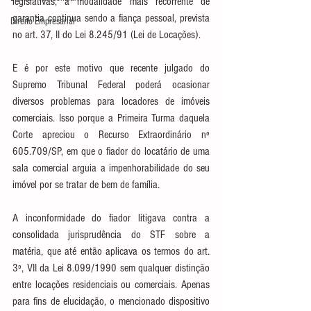
legislativas, a modalidade mais recorrente de 
garantia continua sendo a fiança pessoal, prevista 
Direito Empresarial
no art. 37, II do Lei 8.245/91 (Lei de Locações).
E é por este motivo que recente julgado do 
Supremo Tribunal Federal poderá ocasionar 
diversos problemas para locadores de imóveis 
comerciais. Isso porque a Primeira Turma daquela 
Corte apreciou o Recurso Extraordinário nº 
605.709/SP, em que o fiador do locatário de uma 
sala comercial arguia a impenhorabilidade do seu 
imóvel por se tratar de bem de família. 
A inconformidade do fiador litigava contra a 
consolidada jurisprudência do STF sobre a 
matéria, que até então aplicava os termos do art. 
3º, VII da Lei 8.099/1990 sem qualquer distinção 
entre locações residenciais ou comerciais. Apenas 
para fins de elucidação, o mencionado dispositivo 