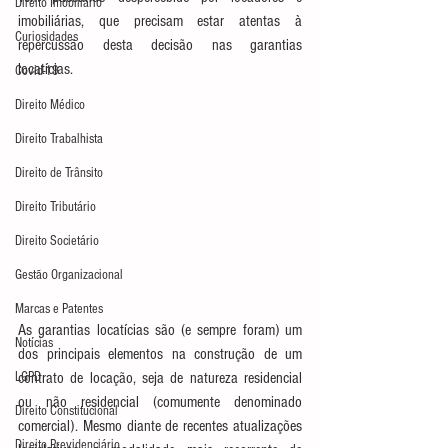
Direito Imobiliário
imobiliárias, que precisam estar atentas à 
Curiosidades
repercussão desta decisão nas garantias 
locatícias.
Covid-19
Direito Médico
Direito Trabalhista
Direito de Trânsito
Direito Tributário
Direito Societário
Gestão Organizacional
Marcas e Patentes
As garantias locatícias são (e sempre foram) um 
Notícias
dos principais elementos na construção de um 
LGPD
contrato de locação, seja de natureza residencial 
ou não residencial (comumente denominado 
Direito Constitucional
comercial). Mesmo diante de recentes atualizações 
Direito Previdenciário