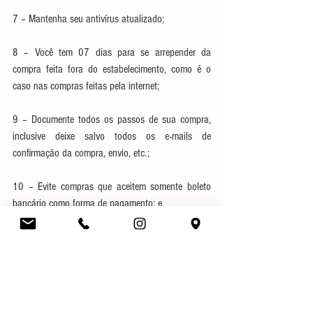
7 – Mantenha seu antivírus atualizado;
8 – Você tem 07 dias para se arrepender da 
compra feita fora do estabelecimento, como é o 
caso nas compras feitas pela internet;
9 – Documente todos os passos de sua compra, 
inclusive deixe salvo todos os e-mails de 
confirmação da compra, envio, etc.;
10 – Evite compras que aceitem somente boleto 
bancário como forma de pagamento; e,
11 – Se você for enganado, procure o PROCON do 
seu Município ou através do próprio site do 
PROCON do seu Estado, se não conseguir resolver 
sua situação, procure auxílio de algum dos nossos 
profissionais.