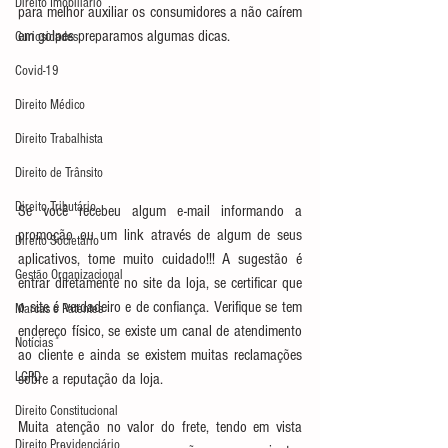
Direito Imobiliário
para melhor auxiliar os consumidores a não caírem 
em golpes preparamos algumas dicas.
Curiosidades
Covid-19
Direito Médico
Direito Trabalhista
Direito de Trânsito
Direito Tributário
Se você recebeu algum e-mail informando a 
promoção ou um link através de algum de seus 
Direito Societário
aplicativos, tome muito cuidado!!! A sugestão é 
Gestão Organizacional
entrar diretamente no site da loja, se certificar que 
o site é verdadeiro e de confiança. Verifique se tem 
Marcas e Patentes
endereço físico, se existe um canal de atendimento 
Notícias
ao cliente e ainda se existem muitas reclamações 
LGPD
sobre a reputação da loja.
Direito Constitucional
Muita atenção no valor do frete, tendo em vista 
Direito Previdenciário