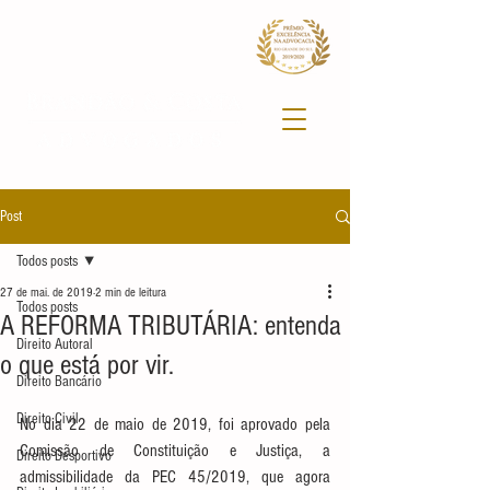
Post
Todos posts
27 de mai. de 2019
2 min de leitura
Todos posts
A REFORMA TRIBUTÁRIA: entenda
Direito Autoral
o que está por vir.
Direito Bancário
Direito Civil
No dia 22 de maio de 2019, foi aprovado pela 
Comissão de Constituição e Justiça, a 
Direito Desportivo
admissibilidade da PEC 45/2019, que agora 