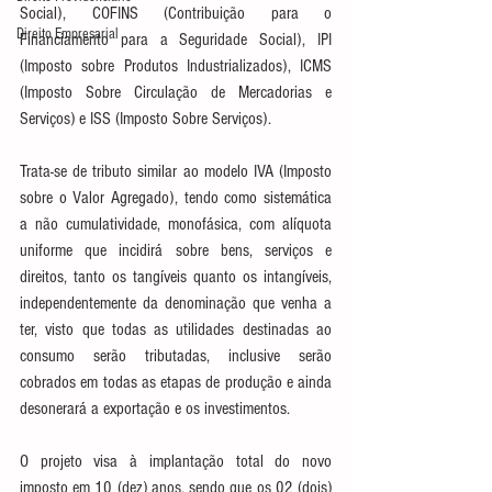
Social), COFINS (Contribuição para o 
Direito Empresarial
Financiamento para a Seguridade Social), IPI 
(Imposto sobre Produtos Industrializados), ICMS 
(Imposto Sobre Circulação de Mercadorias e 
Serviços) e ISS (Imposto Sobre Serviços).
Trata-se de tributo similar ao modelo IVA (Imposto 
sobre o Valor Agregado), tendo como sistemática 
a não cumulatividade, monofásica, com alíquota 
uniforme que incidirá sobre bens, serviços e 
direitos, tanto os tangíveis quanto os intangíveis, 
independentemente da denominação que venha a 
ter, visto que todas as utilidades destinadas ao 
consumo serão tributadas, inclusive serão 
cobrados em todas as etapas de produção e ainda 
desonerará a exportação e os investimentos.
O projeto visa à implantação total do novo 
imposto em 10 (dez) anos, sendo que os 02 (dois) 