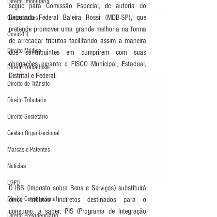
Direito Imobiliário
segue para Comissão Especial, de autoria do 
Deputado Federal Baleira Rossi (MDB-SP), que 
Curiosidades
pretende promover uma grande melhoria na forma 
Covid-19
de arrecadar tributos facilitando assim a maneira 
Direito Médico
dos contribuintes em cumprirem com suas 
obrigações perante o FISCO Municipal, Estadual, 
Direito Trabalhista
Distrital e Federal.
Direito de Trânsito
Direito Tributário
Direito Societário
Gestão Organizacional
Marcas e Patentes
Notícias
LGPD
O IBS (Imposto sobre Bens e Serviços) substituirá 
Direito Constitucional
cinco tributos indiretos destinados para o 
consumo, a saber: PIS (Programa de Integração 
Direito Previdenciário