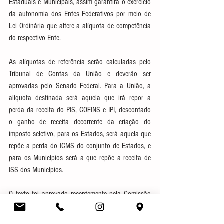
Estaduais e Municipais, assim garantirá o exercício 
da autonomia dos Entes Federativos por meio de 
Lei Ordinária que altere a alíquota de competência 
do respectivo Ente.
As alíquotas de referência serão calculadas pelo 
Tribunal de Contas da União e deverão ser 
aprovadas pelo Senado Federal. Para a União, a 
alíquota destinada será aquela que irá repor a 
perda da receita do PIS, COFINS e IPI, descontado 
o ganho de receita decorrente da criação do 
imposto seletivo, para os Estados, será aquela que 
repõe a perda do ICMS do conjunto de Estados, e 
para os Municípios será a que repõe a receita de 
ISS dos Municípios.
O texto foi aprovado recentemente pela Comissão 
de Constituição e Justiça, que seguirá para a 
Comissão Especial, que se aprovada vai para 