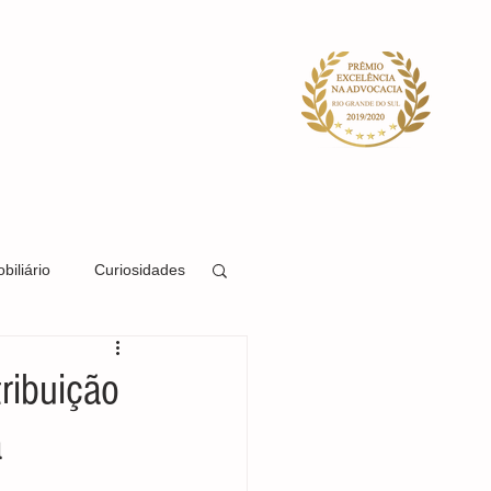
ACIDADE
SISTEMA
BLOG
biliário
Curiosidades
Direito Societário
tribuição
a
Direito Previdenciário