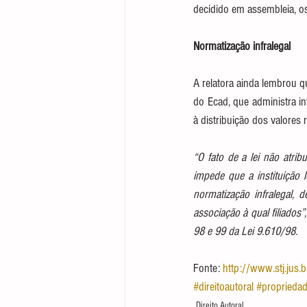
decidido em assembleia, os 
Normatização infralegal
A relatora ainda lembrou qu
do Ecad, que administra in
à distribuição dos valores
“O fato de a lei não atrib
impede que a instituição 
normatização infralegal,
associação à qual filiados”
98 e 99 da Lei 9.610/98.
Fonte: 
http://www.stj.jus.b
#direitoautoral
#propriedad
Direito Autoral