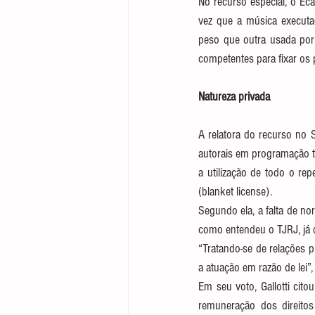
No recurso especial, o Ec
vez que a música execut
peso que outra usada por
competentes para fixar os p
Natureza privada
A relatora do recurso no S
autorais em programação te
a utilização de todo o rep
(blanket license).
Segundo ela, a falta de no
como entendeu o TJRJ, já q
“Tratando-se de relações p
a atuação em razão de lei”, 
Em seu voto, Gallotti cit
remuneração dos direitos