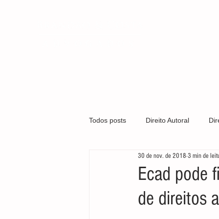
QUEM SOMO
Todos posts
Direito Autoral
Dir
30 de nov. de 2018
3 min de leit
Covid-19
Direito Médico
Ecad pode fi
de direitos
Gestão Organizacional
Marca