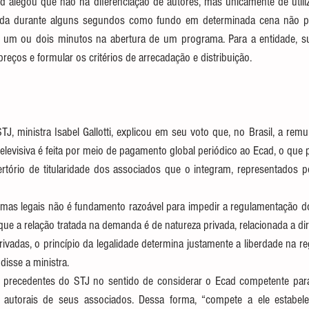
ad alegou que não há diferenciação de autores, mas unicamente de utili
ada durante alguns segundos como fundo em determinada cena não p
 um ou dois minutos na abertura de um programa. Para a entidade, su
reços e formular os critérios de arrecadação e distribuição.
TJ, ministra Isabel Gallotti, explicou em seu voto que, no Brasil, a remu
levisiva é feita por meio de pagamento global periódico ao Ecad, o que 
ertório de titularidade dos associados que o integram, representados p
rmas legais não é fundamento razoável para impedir a regulamentação do
ue a relação tratada na demanda é de natureza privada, relacionada a dire
rivadas, o princípio da legalidade determina justamente a liberdade na r
disse a ministra.
ou precedentes do STJ no sentido de considerar o Ecad competente para 
 autorais de seus associados. Dessa forma, “compete a ele estabele