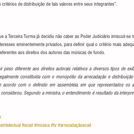
critérios de distribuição de tais valores entre seus integrantes”.
e a Terceira Turma já decidiu não caber ao Poder Judiciário imiscuir-se n
teresses eminentemente privados, para definir qual o critério mais adeq
 referentes aos direitos dos autores das músicas de fundo.
uir peso diferente aos direitos autorais relativos a diversos tipos de ex
legalmente constituída com o monopólio da arrecadação e distribuição
 de acordo com o definido em assembleia, em que representados os a
, considerou. Segundo a ministra, o entendimento é resultado da interpret
r
eintelectual
#ecad
#música
#tv
#arrecadaçãoecad