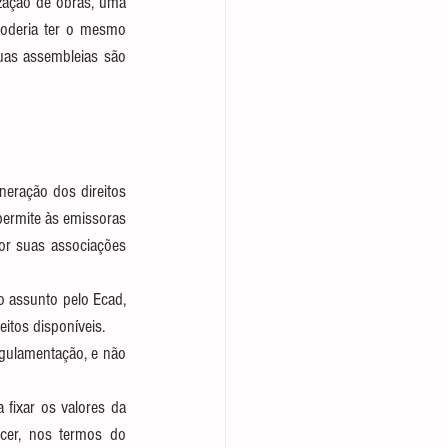
zação de obras, uma 
oderia ter o mesmo 
as assembleias são 
neração dos direitos 
permite às emissoras 
or suas associações 
 assunto pelo Ecad, 
itos disponíveis.
egulamentação, e não 
fixar os valores da 
cer, nos termos do 