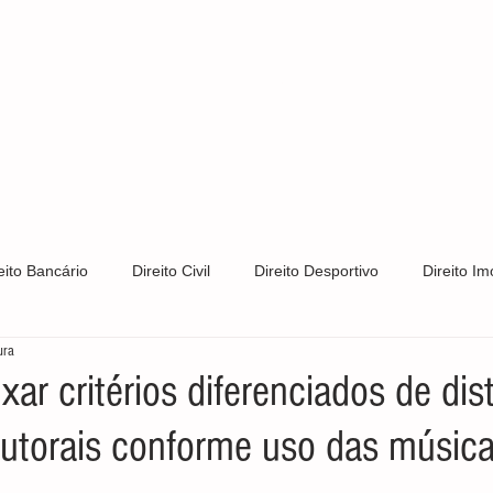
S
CLIENTES
ÁREAS DE ATUAÇÃO
CONTATO
PRIV
eito Bancário
Direito Civil
Direito Desportivo
Direito Imo
ura
Direito Trabalhista
Direito de Trânsito
Direito Tributário
xar critérios diferenciados de dis
 autorais conforme uso das músic
s e Patentes
Notícias
LGPD
Direito Constitucional