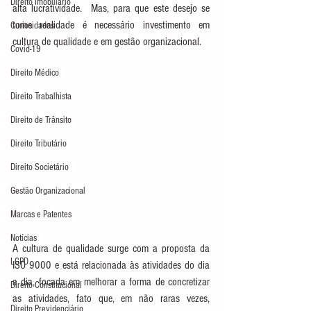
Direito Imobiliário
alta lucratividade.  Mas, para que este desejo se 
torne realidade é necessário investimento em 
Curiosidades
cultura de qualidade e em gestão organizacional.
Covid-19
Direito Médico
Direito Trabalhista
Direito de Trânsito
Direito Tributário
Direito Societário
Gestão Organizacional
Marcas e Patentes
Notícias
A cultura de qualidade surge com a proposta da 
LGPD
ISO 9000 e está relacionada às atividades do dia 
a dia, focada em melhorar a forma de concretizar 
Direito Constitucional
as atividades, fato que, em não raras vezes, 
Direito Previdenciário