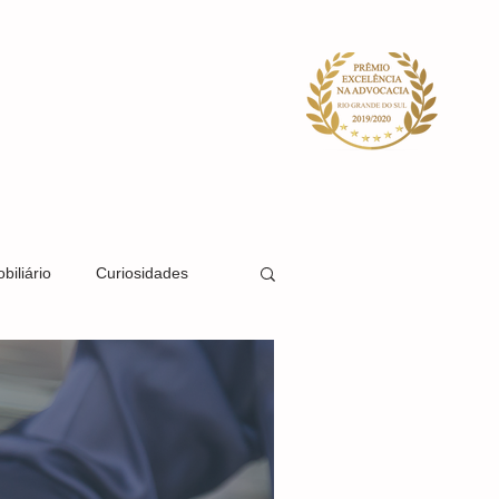
ACIDADE
SISTEMA
BLOG
biliário
Curiosidades
Direito Societário
Direito Previdenciário