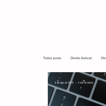
QUEM SOMO
Todos posts
Direito Autoral
Dir
Covid-19
Direito Médico
6 de ago. de 2018
3 min de leitura
Gestão Organizacional
Marca