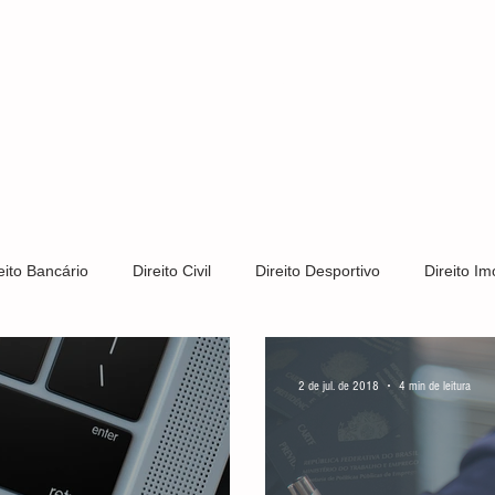
S
CLIENTES
ÁREAS DE ATUAÇÃO
CONTATO
PRIV
eito Bancário
Direito Civil
Direito Desportivo
Direito Imo
Direito Trabalhista
Direito de Trânsito
Direito Tributário
2 de jul. de 2018
4 min de leitura
s e Patentes
Notícias
LGPD
Direito Constitucional